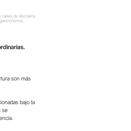
 calles de Recoleta 
 gastronomía.
rdinarias.
ltura son más 
ionadas bajo la 
 se 
encia.