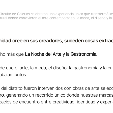
ircuito de Galerías celebraron una experiencia única que transformó las
ltural donde convivieron el arte contemporáneo, la moda, el diseño y la
dad cree en sus creadores, suceden cosas extrao
cho más que 
La Noche del Arte y la Gastronomía.
e que el arte, la moda, el diseño, la gastronomía y la cu
bajan juntos.
del distrito fueron intervenidos con obras de arte selecc
no
, generando un recorrido único donde nuestras marcas
acios de encuentro entre creatividad, identidad y experi