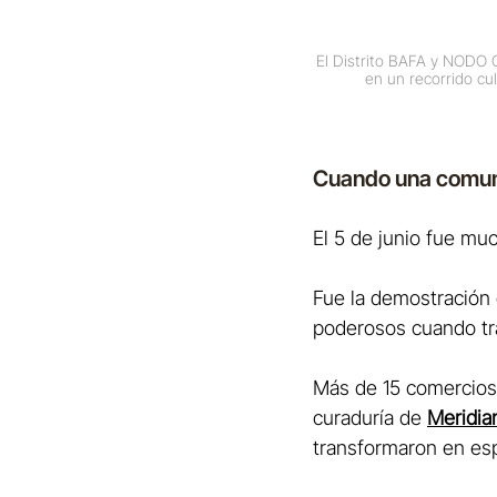
El Distrito BAFA y NODO C
en un recorrido cu
Cuando una comuni
El 5 de junio fue mu
Fue la demostración d
poderosos cuando tra
Más de 15 comercios 
curaduría de 
Meridia
transformaron en esp