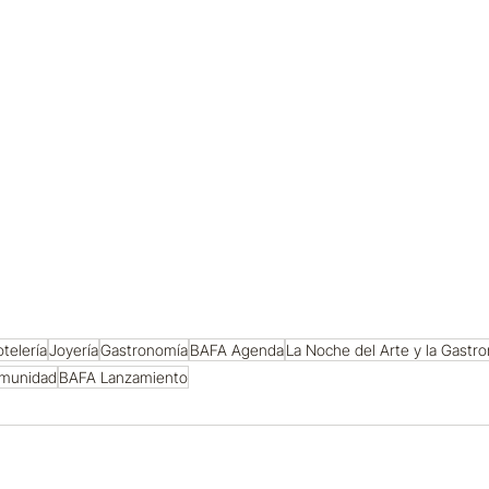
telería
Joyería
Gastronomía
BAFA Agenda
La Noche del Arte y la Gastr
munidad
BAFA Lanzamiento