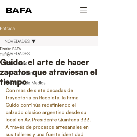
Entrada
NOVEDADES
Distrito BAFA
NOVEDADES
11 may
Guido: el arte de hacer
BAFA News
zapatos que atraviesan el
BAFA Creadores
tiempo
Cobertura de Medios
Con más de siete décadas de 
trayectoria en Recoleta, la firma 
Guido continúa redefiniendo el 
calzado clásico argentino desde su 
local en Av. Presidente Quintana 333. 
A través de procesos artesanales en 
sus talleres y una fuerte identidad 