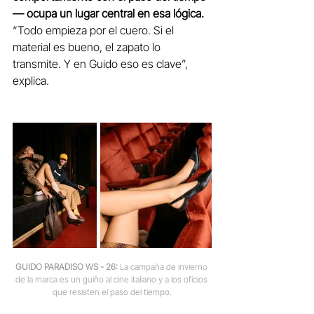
— ocupa un lugar central en esa lógica.
“Todo empieza por el cuero. Si el 
material es bueno, el zapato lo 
transmite. Y en Guido eso es clave”, 
explica.
GUIDO PARADISO WS - 26:
 La campaña de invierno 
de la marca es un guiño al cine italiano y a los oficios 
que resisten el paso del tiempo.