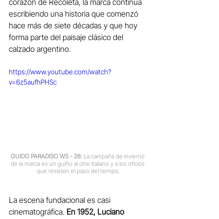
corazón de Recoleta, la marca continúa 
escribiendo una historia que comenzó 
hace más de siete décadas y que hoy 
forma parte del paisaje clásico del 
calzado argentino.
https://www.youtube.com/watch?
v=6z5aufhPHSc
GUIDO PARADISO WS - 26:
 La campaña de invierno 
de la marca es 
un guiño al cine italiano y a los oficios 
que resisten el paso del tiempo.
La escena fundacional es casi 
cinematográfica. 
En 1952, Luciano 