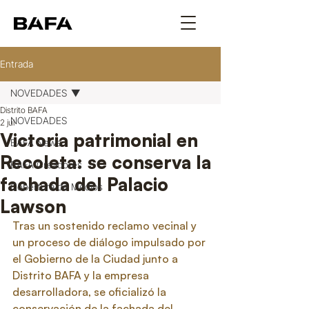
Entrada
NOVEDADES
Distrito BAFA
NOVEDADES
2 jul
Victoria patrimonial en
BAFA News
Recoleta: se conserva la
BAFA Creadores
fachada del Palacio
Cobertura de Medios
Lawson
Tras un sostenido reclamo vecinal y 
un proceso de diálogo impulsado por 
el Gobierno de la Ciudad junto a 
Distrito BAFA y la empresa 
desarrolladora, se oficializó la 
conservación de la fachada del 