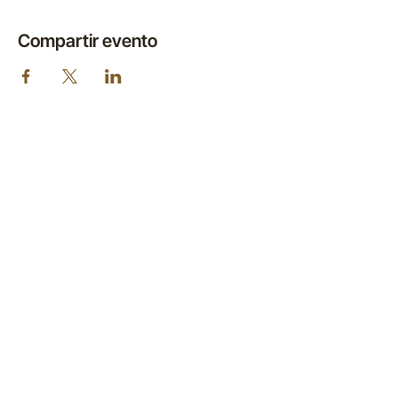
Compartir evento
SOMOS UN
DISTRITO
DE EXPERIENCIAS.
VENÍ A DESCUBRIRLO.