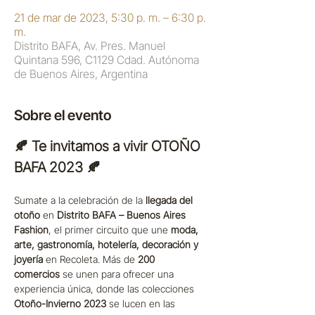
21 de mar de 2023, 5:30 p. m. – 6:30 p.
m.
Distrito BAFA, Av. Pres. Manuel
Quintana 596, C1129 Cdad. Autónoma
de Buenos Aires, Argentina
Sobre el evento
🍂 Te invitamos a vivir OTOÑO 
BAFA 2023 🍂
Sumate a la celebración de la 
llegada del 
otoño
 en 
Distrito BAFA – Buenos Aires 
Fashion
, el primer circuito que une 
moda, 
arte, gastronomía, hotelería, decoración y 
joyería
 en Recoleta. Más de 
200 
comercios
 se unen para ofrecer una 
experiencia única, donde las colecciones 
Otoño-Invierno 2023
 se lucen en las 