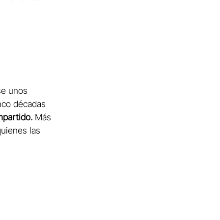
se unos 
nco décadas 
mpartido.
 Más 
quienes las 