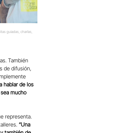
as guiadas, charlas, 
ras. También 
 de difusión, 
simplemente 
 hablar de los 
ta sea mucho 
ue representa. 
alleres. 
“Una 
 y también de 