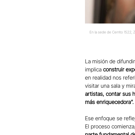
En la sede de Cerrito 1522,
La misión de difundir
implica 
construir exp
en realidad nos refe
visitar una sala y mir
artistas, contar sus 
más enriquecedora”.
Ese enfoque se reflej
El proceso comienza, 
parte fundamental de 