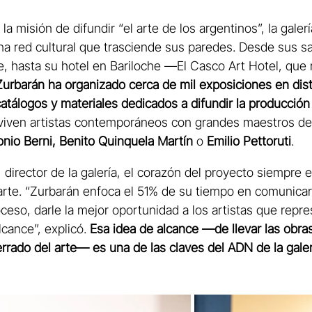
a misión de difundir “el arte de los argentinos”, la galer
una red cultural que trasciende sus paredes. Desde sus s
 Fe, hasta su hotel en Bariloche —El Casco Art Hotel, que
Zurbarán ha organizado cerca de
mil exposiciones en dis
catálogos y materiales dedicados a difundir la producción a
viven artistas contemporáneos con grandes maestros del
onio Berni, Benito Quinquela Martín
 o 
Emilio Pettoruti
.
, director de la galería, el corazón del proyecto siempre 
arte. “Zurbarán enfoca el 51% de su tiempo en comunicar
ceso, darle la mejor oportunidad a los artistas que repr
cance”, explicó. 
Esa idea de alcance —de llevar las obras
 cerrado del arte— es una de las claves del ADN de la galer