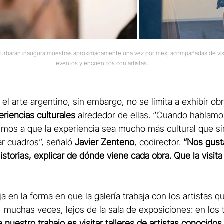
 Zurbarán inaugura muestras aproximadamente una vez por mes, acompañadas de visit
eventos y encuentros con artistas.
 el arte argentino, sin embargo, no se limita a exhibir ob
eriencias culturales
 alrededor de ellas. “Cuando hablamos
rimos a que la experiencia sea mucho más cultural que 
ar cuadros”, señaló 
Javier Zenteno
, codirector. 
“Nos gusta
historias, explicar de dónde viene cada obra. Que la visi
a en la forma en que la galería trabaja con los artistas q
muchas veces, lejos de la sala de exposiciones: en los t
nuestro trabajo es visitar talleres de artistas conocidos