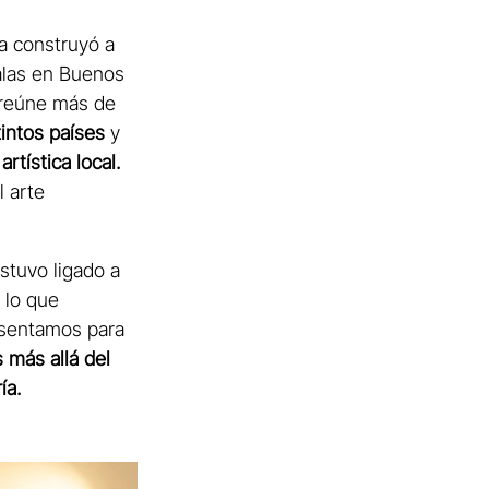
ía construyó a 
alas en Buenos 
 reúne más de 
tintos países
 y
rtística local.
 arte 
estuvo ligado a 
 lo que 
esentamos para 
 más allá del 
ía.