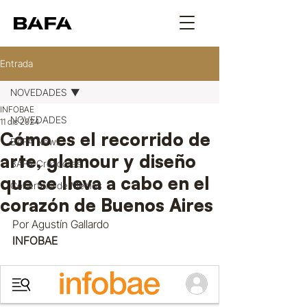
Entrada
NOVEDADES
INFOBAE
NOVEDADES
11 dic 2024
Cómo es el recorrido de
BAFA News
arte, glamour y diseño
BAFA Creadores
que se lleva a cabo en el
Cobertura de Medios
corazón de Buenos Aires
Por Agustín Gallardo
INFOBAE